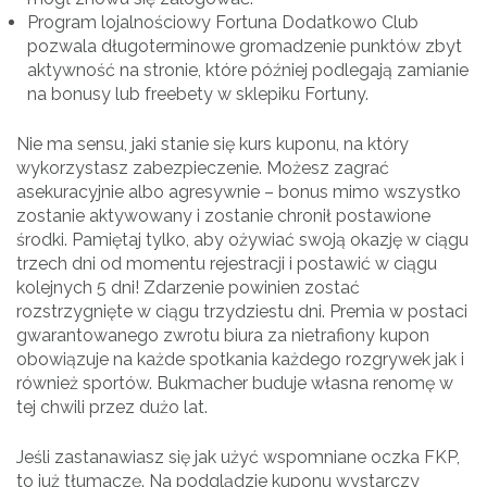
Program lojalnościowy Fortuna Dodatkowo Club
pozwala długoterminowe gromadzenie punktów zbyt
aktywność na stronie, które później podlegają zamianie
na bonusy lub freebety w sklepiku Fortuny.
Nie ma sensu, jaki stanie się kurs kuponu, na który
wykorzystasz zabezpieczenie. Możesz zagrać
asekuracyjnie albo agresywnie – bonus mimo wszystko
zostanie aktywowany i zostanie chronił postawione
środki. Pamiętaj tylko, aby ożywiać swoją okazję w ciągu
trzech dni od momentu rejestracji i postawić w ciągu
kolejnych 5 dni! Zdarzenie powinien zostać
rozstrzygnięte w ciągu trzydziestu dni. Premia w postaci
gwarantowanego zwrotu biura za nietrafiony kupon
obowiązuje na każde spotkania każdego rozgrywek jak i
również sportów. Bukmacher buduje własna renomę w
tej chwili przez dużo lat.
Jeśli zastanawiasz się jak użyć wspomniane oczka FKP,
to już tłumaczę. Na podglądzie kuponu wystarczy