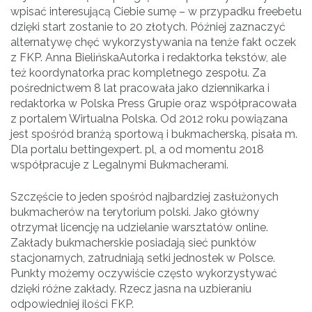
wpisać interesującą Ciebie sumę – w przypadku freebetu
dzięki start zostanie to 20 złotych. Później zaznaczyć
alternatywę chęć wykorzystywania na tenże fakt oczek
z FKP. Anna BielińskaAutorka i redaktorka tekstów, ale
też koordynatorka prac kompletnego zespołu. Za
pośrednictwem 8 lat pracowała jako dziennikarka i
redaktorka w Polska Press Grupie oraz współpracowała
z portalem Wirtualna Polska. Od 2012 roku powiązana
jest spośród branżą sportową i bukmacherską, pisała m.
Dla portalu bettingexpert. pl, a od momentu 2018
współpracuje z Legalnymi Bukmacherami.
Szczęście to jeden spośród najbardziej zasłużonych
bukmacherów na terytorium polski. Jako główny
otrzymał licencję na udzielanie warsztatów online.
Zakłady bukmacherskie posiadają sieć punktów
stacjonarnych, zatrudniają setki jednostek w Polsce.
Punkty możemy oczywiście często wykorzystywać
dzięki różne zakłady. Rzecz jasna na uzbieraniu
odpowiedniej ilości FKP.