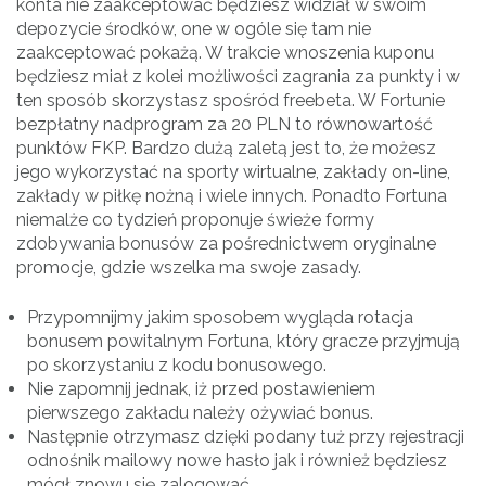
konta nie zaakceptować będziesz widział w swoim
depozycie środków, one w ogóle się tam nie
zaakceptować pokażą. W trakcie wnoszenia kuponu
będziesz miał z kolei możliwości zagrania za punkty i w
ten sposób skorzystasz spośród freebeta. W Fortunie
bezpłatny nadprogram za 20 PLN to równowartość
punktów FKP. Bardzo dużą zaletą jest to, że możesz
jego wykorzystać na sporty wirtualne, zakłady on-line,
zakłady w piłkę nożną i wiele innych. Ponadto Fortuna
niemalże co tydzień proponuje świeże formy
zdobywania bonusów za pośrednictwem oryginalne
promocje, gdzie wszelka ma swoje zasady.
Przypomnijmy jakim sposobem wygląda rotacja
bonusem powitalnym Fortuna, który gracze przyjmują
po skorzystaniu z kodu bonusowego.
Nie zapomnij jednak, iż przed postawieniem
pierwszego zakładu należy ożywiać bonus.
Następnie otrzymasz dzięki podany tuż przy rejestracji
odnośnik mailowy nowe hasło jak i również będziesz
mógł znowu się zalogować.