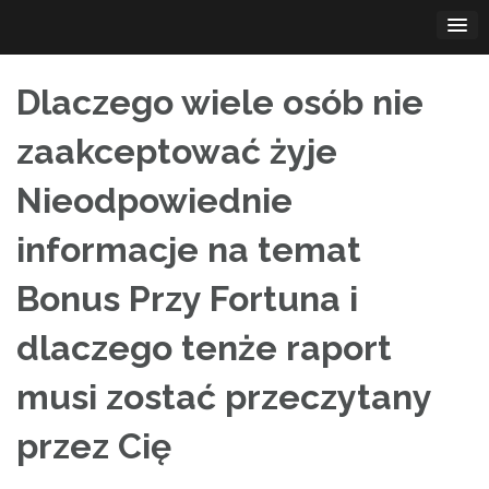
Skip
to
content
Dlaczego wiele osób nie
zaakceptować żyje
Nieodpowiednie
informacje na temat
Bonus Przy Fortuna i
dlaczego tenże raport
musi zostać przeczytany
przez Cię