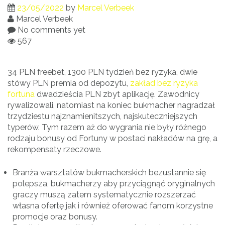
23/05/2022
by
Marcel Verbeek
Marcel Verbeek
No comments yet
567
34 PLN freebet, 1300 PLN tydzień bez ryzyka, dwie
stówy PLN premia od depozytu,
zakład bez ryzyka
fortuna
dwadzieścia PLN zbyt aplikację. Zawodnicy
rywalizowali, natomiast na koniec bukmacher nagradzał
trzydziestu najznamienitszych, najskuteczniejszych
typerów. Tym razem aż do wygrania nie były różnego
rodzaju bonusy od Fortuny w postaci nakładów na grę, a
rekompensaty rzeczowe.
Branża warsztatów bukmacherskich bezustannie się
polepsza, bukmacherzy aby przyciągnąć oryginalnych
graczy muszą zatem systematycznie rozszerzać
własna ofertę jak i również oferować fanom korzystne
promocje oraz bonusy.