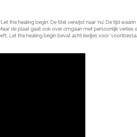
 the healing begin’. De titel verwijst naar ‘nu’. De tijd waari
. Maar de plaat gaat ook over omgaan met persoonlijk verlies 
eft. Let the healing begin bevat acht liedjes voor ‘voortbesta