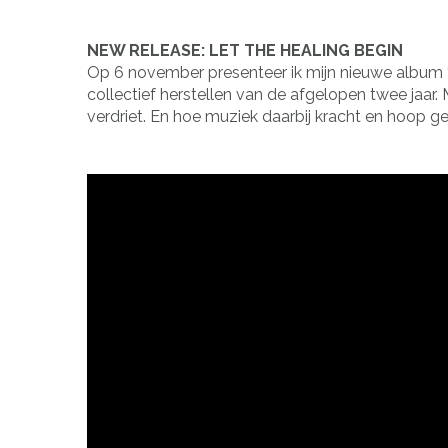
NEW RELEASE: LET THE HEALING BEGIN
Op 6 november presenteer ik mijn nieuwe album ‘Let
collectief herstellen van de afgelopen twee jaar
verdriet. En hoe muziek daarbij kracht en hoop ge