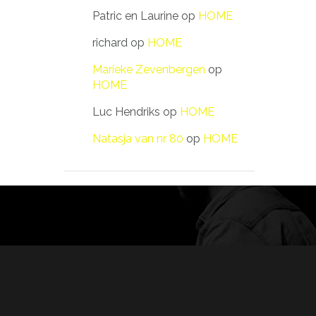
Patric en Laurine
op
HOME
richard
op
HOME
Marieke Zevenbergen
op
HOME
Luc Hendriks
op
HOME
Natasja van nr 80
op
HOME