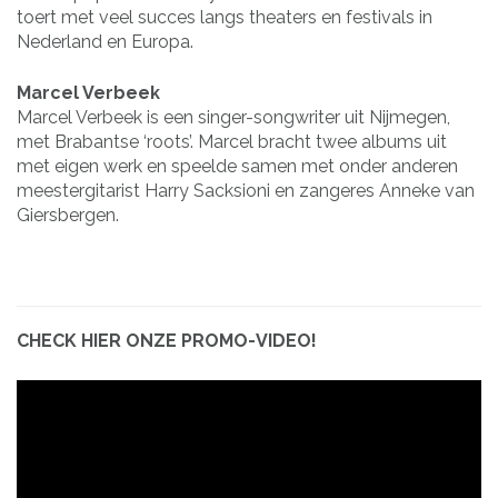
toert met veel succes langs theaters en festivals in
Nederland en Europa.
Marcel Verbeek
Marcel Verbeek is een singer-songwriter uit Nijmegen,
met Brabantse ‘roots’. Marcel bracht twee albums uit
met eigen werk en speelde samen met onder anderen
meestergitarist Harry Sacksioni en zangeres Anneke van
Giersbergen.
CHECK HIER ONZE PROMO-VIDEO!