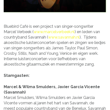
Bluebird Café is een project van singer-songwriter
Marcel Verbeek (
www.marcelverbeek.nl
) en leden van
countryband Savannah (
www.savannah.nl
). Tijdens
akoestische luisterconcerten spelen en zingen we liedjes
van singer-songwriters als James Taylor, Paul Simon,
Crosby, Stills, Nash and Young, Venice én eigen werk.
Intieme luisterconcerten voor liefhebbers van
akoestische gitaarmuziek en meerstemmige zang.
Stamgasten:
Marcel & Wilma Smulders, Javier Garcia Vicente
(Savannah)
Marcel Smulders, Wilma Smulders en Javier Garcia
Vicente vormen al jaren het hart van Savannah, de
meest populaire countryband van de Benelux. Savannah