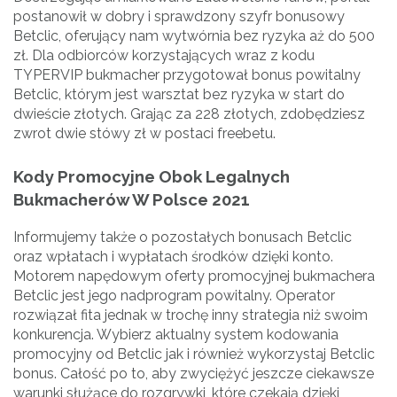
postanowił w dobry i sprawdzony szyfr bonusowy
Betclic, oferujący nam wytwórnia bez ryzyka aż do 500
zł. Dla odbiorców korzystających wraz z kodu
TYPERVIP bukmacher przygotował bonus powitalny
Betclic, którym jest warsztat bez ryzyka w start do
dwieście złotych. Grając za 228 złotych, zdobędziesz
zwrot dwie stówy zł w postaci freebetu.
Kody Promocyjne Obok Legalnych
Bukmacherów W Polsce 2021
Informujemy także o pozostałych bonusach Betclic
oraz wpłatach i wypłatach środków dzięki konto.
Motorem napędowym oferty promocyjnej bukmachera
Betclic jest jego nadprogram powitalny. Operator
rozwiązał fita jednak w trochę inny strategia niż swoim
konkurencja. Wybierz aktualny system kodowania
promocyjny od Betclic jak i również wykorzystaj Betclic
bonus. Całość po to, aby zwyciężyć jeszcze ciekawsze
warunki służące do rozgrywki, które czekają dzięki