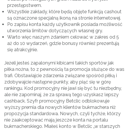
przestępstwem.
Wszystkie zakłady, które będą objęte funkcją cashout
są oznaczone specjalną ikoną na stronie internetowej.
Po zapisu konta każdy użytkownik posiada możliwość
utworzenia limitów dotyczących własnej gry.
Warto więc naszym zdaniem celować w zakres od 5
aż do 10 wydarzeń, gdzie bonusy również prezentują
się atrakcyjnie.
Jeżeli jesteś zapalonymi kibicami takich sportów jak
piłka nożna, to z pewnością ta promocja służące do was
trafi. Obstawiajcie zdarzenia związane spośród piłką i
zdobywajcie następne punkty, aby piąć się w górę
rankingu. Kod promocyjny nie jawi się być tu niezbędny,
ale nie zapominaj, że za sprawą tego uzyskasz lepszy
cashback. Szyfr promocyjny Betclic odblokowuje
wyższy premia dla nowych klientów bukmachera niż
propozycja standardowa. Nowych, czyli tychże, którzy
nie zaakceptować mają jeszcze konta na portalu
bukmacherskiego. Miałeś konto w Betclic „w starszych