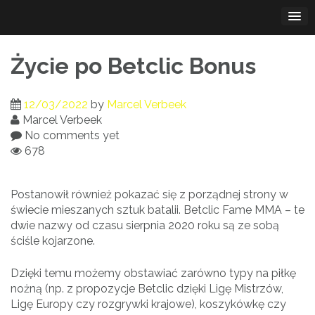
Skip
to
content
Życie po Betclic Bonus
12/03/2022
by
Marcel Verbeek
Marcel Verbeek
No comments yet
678
Postanowił również pokazać się z porządnej strony w
świecie mieszanych sztuk batalii. Betclic Fame MMA – te
dwie nazwy od czasu sierpnia 2020 roku są ze sobą
ściśle kojarzone.
Dzięki temu możemy obstawiać zarówno typy na piłkę
nożną (np. z propozycje Betclic dzięki Ligę Mistrzów,
Ligę Europy czy rozgrywki krajowe), koszykówkę czy