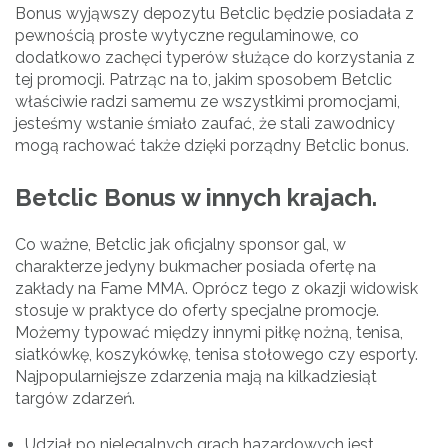
Bonus wyjąwszy depozytu Betclic będzie posiadała z
pewnością proste wytyczne regulaminowe, co
dodatkowo zachęci typerów służące do korzystania z
tej promocji. Patrząc na to, jakim sposobem Betclic
właściwie radzi samemu ze wszystkimi promocjami,
jesteśmy wstanie śmiało zaufać, że stali zawodnicy
mogą rachować także dzięki porządny Betclic bonus.
Betclic Bonus w innych krajach.
Co ważne, Betclic jak oficjalny sponsor gal, w
charakterze jedyny bukmacher posiada ofertę na
zakłady na Fame MMA. Oprócz tego z okazji widowisk
stosuje w praktyce do oferty specjalne promocje.
Możemy typować między innymi piłkę nożną, tenisa,
siatkówkę, koszykówkę, tenisa stołowego czy esporty.
Najpopularniejsze zdarzenia mają na kilkadziesiąt
targów zdarzeń.
Udział po nielegalnych grach hazardowych jest