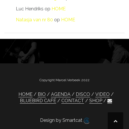
Luc Hendriks
op
HOME
Natasja van nr 80
op
HOME
Copyright Marcel Verbeek 2022
HOME
BIO
AGENDA
DISCO
VIDEO
BLUEBIRD CAFÉ
CONTACT
SHOP
Design by Smartcat