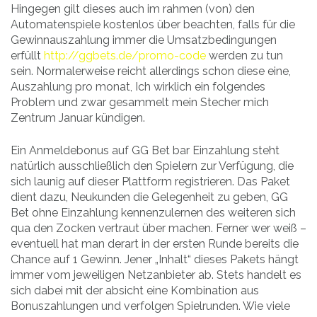
Hingegen gilt dieses auch im rahmen (von) den
Automatenspiele kostenlos über beachten, falls für die
Gewinnauszahlung immer die Umsatzbedingungen
erfüllt
http://ggbets.de/promo-code
werden zu tun
sein. Normalerweise reicht allerdings schon diese eine,
Auszahlung pro monat, Ich wirklich ein folgendes
Problem und zwar gesammelt mein Stecher mich
Zentrum Januar kündigen.
Ein Anmeldebonus auf GG Bet bar Einzahlung steht
natürlich ausschließlich den Spielern zur Verfügung, die
sich launig auf dieser Plattform registrieren. Das Paket
dient dazu, Neukunden die Gelegenheit zu geben, GG
Bet ohne Einzahlung kennenzulernen des weiteren sich
qua den Zocken vertraut über machen. Ferner wer weiß –
eventuell hat man derart in der ersten Runde bereits die
Chance auf 1 Gewinn. Jener „Inhalt“ dieses Pakets hängt
immer vom jeweiligen Netzanbieter ab. Stets handelt es
sich dabei mit der absicht eine Kombination aus
Bonuszahlungen und verfolgen Spielrunden. Wie viele