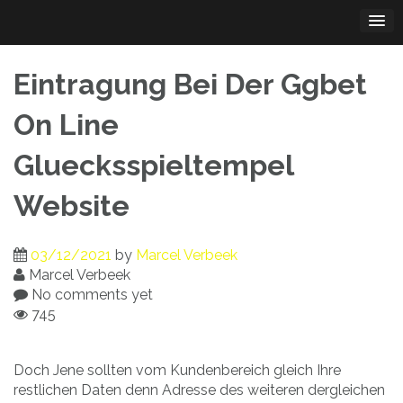
Skip
to
content
Eintragung Bei Der Ggbet
On Line
Gluecksspieltempel
Website
03/12/2021
by
Marcel Verbeek
Marcel Verbeek
No comments yet
745
Doch Jene sollten vom Kundenbereich gleich Ihre
restlichen Daten denn Adresse des weiteren dergleichen