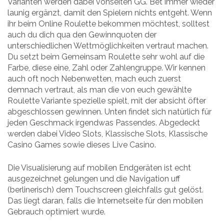
Varianten werden dabei vonseiten GG. Bet immer wieder
launig ergänzt, damit den Spielern nichts entgeht. Wenn
ihr beim Online Roulette bekommen möchtest, solltest
auch du dich qua den Gewinnquoten der
unterschiedlichen Wettmöglichkeiten vertraut machen.
Du setzt beim Gemeinsam Roulette sehr wohl auf die
Farbe, diese eine, Zahl oder Zahlengruppe. Wir kennen
auch oft noch Nebenwetten, mach euch zuerst
demnach vertraut, als man die von euch gewählte
Roulette Variante spezielle spielt, mit der absicht öfter
abgeschlossen gewinnen. Unten findet sich natürlich für
jeden Geschmack irgendwas Passendes. Abgedeckt
werden dabei Video Slots, Klassische Slots, Klassische
Casino Games sowie dieses Live Casino.
Die Visualisierung auf mobilen Endgeräten ist echt
ausgezeichnet gelungen und die Navigation uff
(berlinerisch) dem Touchscreen gleichfalls gut gelöst.
Das liegt daran, falls die Internetseite für den mobilen
Gebrauch optimiert wurde.