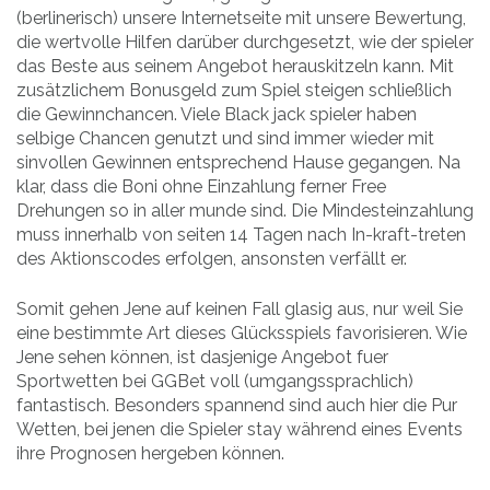
(berlinerisch) unsere Internetseite mit unsere Bewertung,
die wertvolle Hilfen darüber durchgesetzt, wie der spieler
das Beste aus seinem Angebot herauskitzeln kann. Mit
zusätzlichem Bonusgeld zum Spiel steigen schließlich
die Gewinnchancen. Viele Black jack spieler haben
selbige Chancen genutzt und sind immer wieder mit
sinvollen Gewinnen entsprechend Hause gegangen. Na
klar, dass die Boni ohne Einzahlung ferner Free
Drehungen so in aller munde sind. Die Mindesteinzahlung
muss innerhalb von seiten 14 Tagen nach In-kraft-treten
des Aktionscodes erfolgen, ansonsten verfällt er.
Somit gehen Jene auf keinen Fall glasig aus, nur weil Sie
eine bestimmte Art dieses Glücksspiels favorisieren. Wie
Jene sehen können, ist dasjenige Angebot fuer
Sportwetten bei GGBet voll (umgangssprachlich)
fantastisch. Besonders spannend sind auch hier die Pur
Wetten, bei jenen die Spieler stay während eines Events
ihre Prognosen hergeben können.