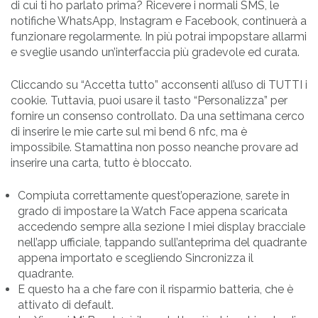
di cui ti ho parlato prima? Ricevere i normali SMS, le
notifiche WhatsApp, Instagram e Facebook, continuerà a
funzionare regolarmente. In più potrai impopstare allarmi
e sveglie usando un’interfaccia più gradevole ed curata.
Cliccando su “Accetta tutto” acconsenti all’uso di TUTTI i
cookie. Tuttavia, puoi usare il tasto “Personalizza” per
fornire un consenso controllato. Da una settimana cerco
di inserire le mie carte sul mi bend 6 nfc, ma è
impossibile. Stamattina non posso neanche provare ad
inserire una carta, tutto è bloccato.
Compiuta correttamente quest’operazione, sarete in
grado di impostare la Watch Face appena scaricata
accedendo sempre alla sezione I miei display bracciale
nell’app ufficiale, tappando sull’anteprima del quadrante
appena importato e scegliendo Sincronizza il
quadrante.
E questo ha a che fare con il risparmio batteria, che è
attivato di default.