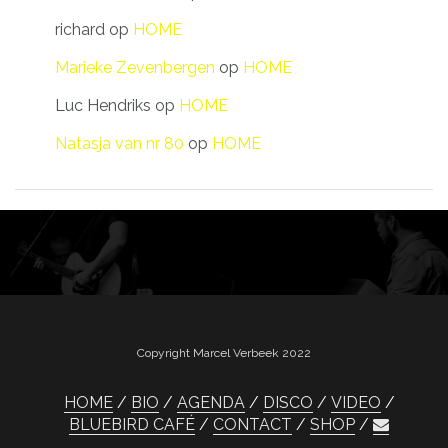
richard
op
HOME
Marieke Zevenbergen
op
HOME
Luc Hendriks
op
HOME
Natasja van nr 80
op
HOME
Copyright Marcel Verbeek 2022
HOME
BIO
AGENDA
DISCO
VIDEO
BLUEBIRD CAFÉ
CONTACT
SHOP