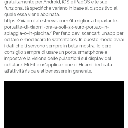
gratuitamente per Android, iOS e iPadOS e le sue
funzionalità specifiche variano in base al dispositivo al
quale essa viene abbinata.
https://xiaomilatestnews.com/il-miglior-altoparlante-
portatile-di-xiaomi-ora-a-soli-33-euro-portalo-in-
spiaggia-o-in-piscina/ Per farlo devi scaricarti un’app per
editare e modificare le watchfaces. In questo modo avrai
i dati che ti servono sempre in bella mostra. Io però
consiglio sempre di usare un porta smartphone e
impostare la visione delle pulsazioni sul display del
cellulare. Mi Fit è un’applicazione di Huami dedicata
all’attività fisica e al benessere in generale.