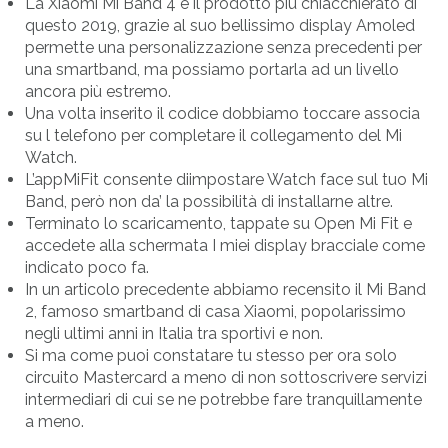
La Xiaomi Mi Band 4 è il prodotto più chiacchierato di
questo 2019, grazie al suo bellissimo display Amoled
permette una personalizzazione senza precedenti per
una smartband, ma possiamo portarla ad un livello
ancora più estremo.
Una volta inserito il codice dobbiamo toccare associa
su l telefono per completare il collegamento del Mi
Watch.
L’appMiFit consente diimpostare Watch face sul tuo Mi
Band, però non da’ la possibilità di installarne altre.
Terminato lo scaricamento, tappate su Open Mi Fit e
accedete alla schermata I miei display bracciale come
indicato poco fa.
In un articolo precedente abbiamo recensito il Mi Band
2, famoso smartband di casa Xiaomi, popolarissimo
negli ultimi anni in Italia tra sportivi e non.
Si ma come puoi constatare tu stesso per ora solo
circuito Mastercard a meno di non sottoscrivere servizi
intermediari di cui se ne potrebbe fare tranquillamente
a meno.