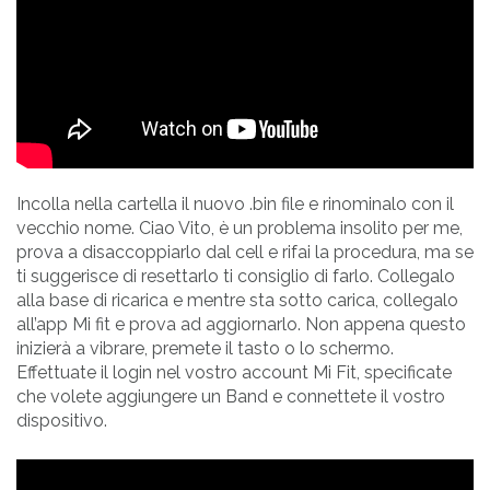
Incolla nella cartella il nuovo .bin file e rinominalo con il
vecchio nome. Ciao Vito, è un problema insolito per me,
prova a disaccoppiarlo dal cell e rifai la procedura, ma se
ti suggerisce di resettarlo ti consiglio di farlo. Collegalo
alla base di ricarica e mentre sta sotto carica, collegalo
all’app Mi fit e prova ad aggiornarlo. Non appena questo
inizierà a vibrare, premete il tasto o lo schermo.
Effettuate il login nel vostro account Mi Fit, specificate
che volete aggiungere un Band e connettete il vostro
dispositivo.