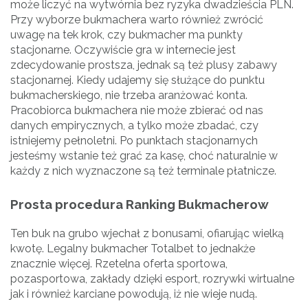
może liczyć na wytwórnia bez ryzyka dwadzieścia PLN.
Przy wyborze bukmachera warto również zwrócić
uwagę na tek krok, czy bukmacher ma punkty
stacjonarne. Oczywiście gra w internecie jest
zdecydowanie prostsza, jednak są też plusy zabawy
stacjonarnej. Kiedy udajemy się służące do punktu
bukmacherskiego, nie trzeba aranżować konta.
Pracobiorca bukmachera nie może zbierać od nas
danych empirycznych, a tylko może zbadać, czy
istniejemy pełnoletni. Po punktach stacjonarnych
jesteśmy wstanie też grać za kasę, choć naturalnie w
każdy z nich wyznaczone są też terminale płatnicze.
Prosta procedura Ranking Bukmacherow
Ten buk na grubo wjechał z bonusami, ofiarując wielką
kwotę. Legalny bukmacher Totalbet to jednakże
znacznie więcej. Rzetelna oferta sportowa,
pozasportowa, zakłady dzięki esport, rozrywki wirtualne
jak i również karciane powodują, iż nie wieje nudą.