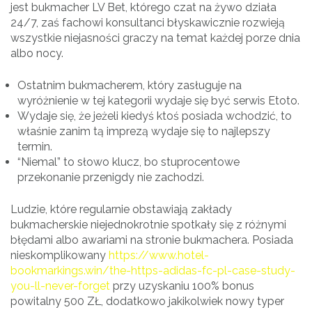
jest bukmacher LV Bet, którego czat na żywo działa
24/7, zaś fachowi konsultanci błyskawicznie rozwieją
wszystkie niejasności graczy na temat każdej porze dnia
albo nocy.
Ostatnim bukmacherem, który zasługuje na
wyróżnienie w tej kategorii wydaje się być serwis Etoto.
Wydaje się, że jeżeli kiedyś ktoś posiada wchodzić, to
właśnie zanim tą imprezą wydaje się to najlepszy
termin.
“Niemal” to słowo klucz, bo stuprocentowe
przekonanie przenigdy nie zachodzi.
Ludzie, które regularnie obstawiają zakłady
bukmacherskie niejednokrotnie spotkały się z różnymi
błędami albo awariami na stronie bukmachera. Posiada
nieskomplikowany
https://www.hotel-
bookmarkings.win/the-https-adidas-fc-pl-case-study-
you-ll-never-forget
przy uzyskaniu 100% bonus
powitalny 500 ZŁ, dodatkowo jakikolwiek nowy typer