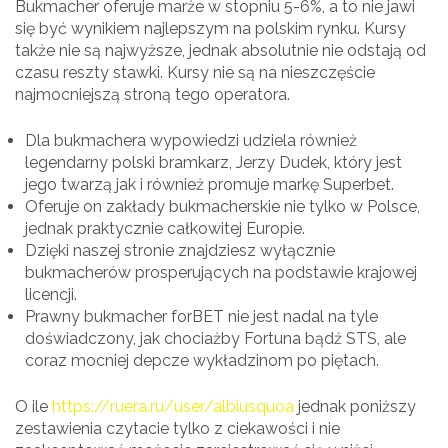
Bukmacher oferuje marże w stopniu 5-6%, a to nie jawi
się być wynikiem najlepszym na polskim rynku. Kursy
także nie są najwyższe, jednak absolutnie nie odstają od
czasu reszty stawki. Kursy nie są na nieszczęście
najmocniejszą stroną tego operatora.
Dla bukmachera wypowiedzi udziela również
legendarny polski bramkarz, Jerzy Dudek, który jest
jego twarzą jak i również promuje markę Superbet.
Oferuje on zakłady bukmacherskie nie tylko w Polsce,
jednak praktycznie całkowitej Europie.
Dzięki naszej stronie znajdziesz wyłącznie
bukmacherów prosperujących na podstawie krajowej
licencji.
Prawny bukmacher forBET nie jest nadal na tyle
doświadczony, jak chociażby Fortuna bądź STS, ale
coraz mocniej depcze wykładzinom po piętach.
O ile
https://ruera.ru/user/albiusquoa
jednak poniższy
zestawienia czytacie tylko z ciekawości i nie