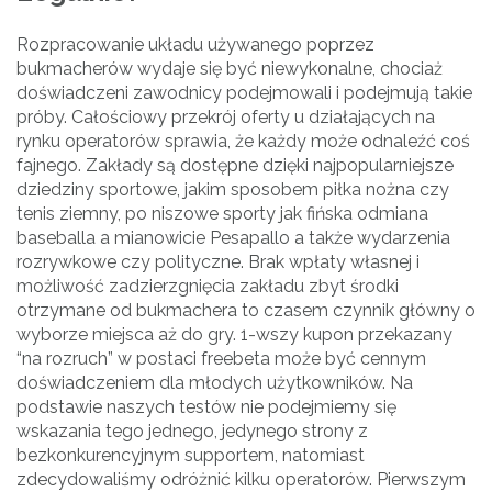
Rozpracowanie układu używanego poprzez
bukmacherów wydaje się być niewykonalne, chociaż
doświadczeni zawodnicy podejmowali i podejmują takie
próby. Całościowy przekrój oferty u działających na
rynku operatorów sprawia, że każdy może odnaleźć coś
fajnego. Zakłady są dostępne dzięki najpopularniejsze
dziedziny sportowe, jakim sposobem piłka nożna czy
tenis ziemny, po niszowe sporty jak fińska odmiana
baseballa a mianowicie Pesapallo a także wydarzenia
rozrywkowe czy polityczne. Brak wpłaty własnej i
możliwość zadzierzgnięcia zakładu zbyt środki
otrzymane od bukmachera to czasem czynnik główny o
wyborze miejsca aż do gry. 1-wszy kupon przekazany
“na rozruch” w postaci freebeta może być cennym
doświadczeniem dla młodych użytkowników. Na
podstawie naszych testów nie podejmiemy się
wskazania tego jednego, jedynego strony z
bezkonkurencyjnym supportem, natomiast
zdecydowaliśmy odróżnić kilku operatorów. Pierwszym