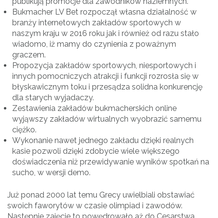
publikują promocje dla zawodników naziemnych.
Bukmacher LV Bet rozpoczął własna działalność w
branży internetowych zakładów sportowych w
naszym kraju w 2016 roku jak i również od razu stało
wiadomo, iż mamy do czynienia z poważnym
graczem.
Propozycja zakładów sportowych, niesportowych i
innych pomocniczych atrakcji i funkcji rozrosła się w
błyskawicznym toku i przesądza solidna konkurencję
dla starych wyjadaczy.
Zestawienia zakładów bukmacherskich online
wyjąwszy zakładów wirtualnych wyobrazić samemu
ciężko.
Wykonanie nawet jednego zakładu dzięki realnych
kasie pozwoli dzięki zdobycie wiele większego
doświadczenia niż przewidywanie wyników spotkań na
sucho, w wersji demo.
Już ponad 2000 lat temu Grecy uwielbiali obstawiać
swoich faworytów w czasie olimpiad i zawodów.
Następnie zajęcie to powędrowało aż do Cesarstwa