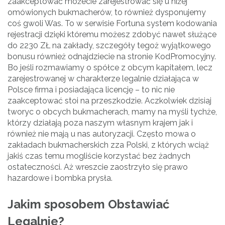
zaakceptować możecie zarejestrować się u niżej
omówionych bukmacherów, to również dysponujemy
coś gwoli Was. To w serwisie Fortuna system kodowania
rejestracji dzięki któremu możesz zdobyć nawet służące
do 2230 ZŁ na zakłady, szczegóły tegoż wyjątkowego
bonusu również odnajdziecie na stronie KodPromocyjny.
Bo jeśli rozmawiamy o spółce z obcym kapitałem, lecz
zarejestrowanej w charakterze legalnie działająca w
Polsce firma i posiadająca licencję – to nic nie
zaakceptować stoi na przeszkodzie. Aczkolwiek dzisiaj
tworyc o obcych bukmacherach, mamy na myśli tychże,
którzy działają poza naszym własnym krajem jak i
również nie mają u nas autoryzacji. Często mowa o
zakładach bukmacherskich zza Polski, z których wciąż
jakiś czas temu mogliście korzystać bez żadnych
ostateczności. Aż wreszcie zaostrzyło się prawo
hazardowe i bombka prysła.
Jakim sposobem Obstawiać
Legalnie?