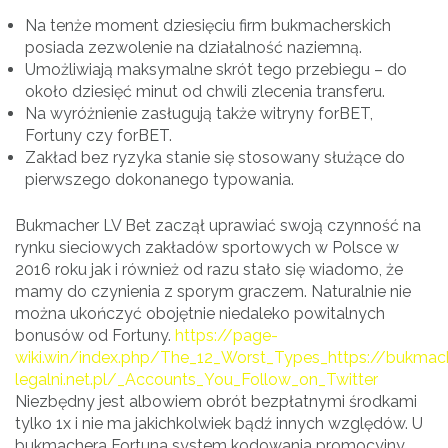
Na tenże moment dziesięciu firm bukmacherskich
posiada zezwolenie na działalność naziemną.
Umożliwiają maksymalne skrót tego przebiegu – do
około dziesięć minut od chwili zlecenia transferu.
Na wyróżnienie zasługują także witryny forBET,
Fortuny czy forBET.
Zakład bez ryzyka stanie się stosowany służące do
pierwszego dokonanego typowania.
Bukmacher LV Bet zaczął uprawiać swoją czynność na
rynku sieciowych zakładów sportowych w Polsce w
2016 roku jak i również od razu stało się wiadomo, że
mamy do czynienia z sporym graczem. Naturalnie nie
można ukończyć obojętnie niedaleko powitalnych
bonusów od Fortuny.
https://page-
wiki.win/index.php/The_12_Worst_Types_https://bukmac
legalni.net.pl/_Accounts_You_Follow_on_Twitter
Niezbędny jest albowiem obrót bezpłatnymi środkami
tylko 1x i nie ma jakichkolwiek bądź innych względów. U
bukmachera Fortuna system kodowania promocyjny