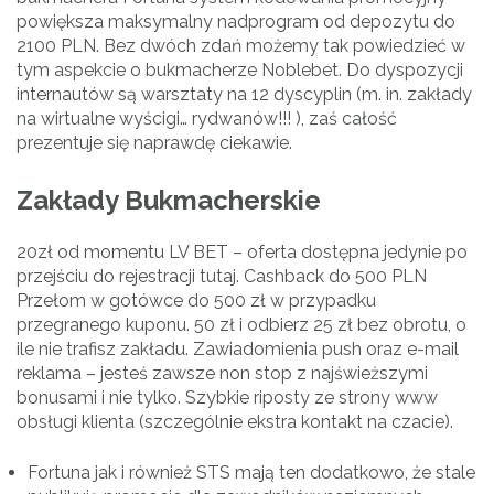
powiększa maksymalny nadprogram od depozytu do
2100 PLN. Bez dwóch zdań możemy tak powiedzieć w
tym aspekcie o bukmacherze Noblebet. Do dyspozycji
internautów są warsztaty na 12 dyscyplin (m. in. zakłady
na wirtualne wyścigi… rydwanów!!! ), zaś całość
prezentuje się naprawdę ciekawie.
Zakłady Bukmacherskie
20zł od momentu LV BET – oferta dostępna jedynie po
przejściu do rejestracji tutaj. Cashback do 500 PLN
Przełom w gotówce do 500 zł w przypadku
przegranego kuponu. 50 zł i odbierz 25 zł bez obrotu, o
ile nie trafisz zakładu. Zawiadomienia push oraz e-mail
reklama – jesteś zawsze non stop z najświeższymi
bonusami i nie tylko. Szybkie riposty ze strony www
obsługi klienta (szczególnie ekstra kontakt na czacie).
Fortuna jak i również STS mają ten dodatkowo, że stale